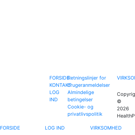
FORSIDE
Retningslinjer for
VIRKS
KONTAKT
brugeranmeldelser
LOG
Almindelige
Copyrig
IND
betingelser
©
Cookie- og
2026
privatlivspolitik
HealthP
FORSIDE
LOG IND
VIRKSOMHED