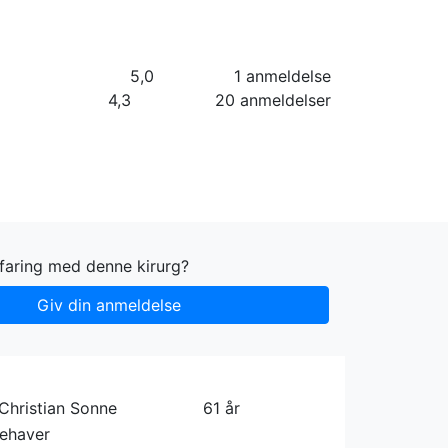
orier
Info
Log ind
Virksomhed
5,0
1 anmeldelse
4,3
20 anmeldelser
faring med denne kirurg?
Giv din anmeldelse
Christian Sonne
61 år
dehaver