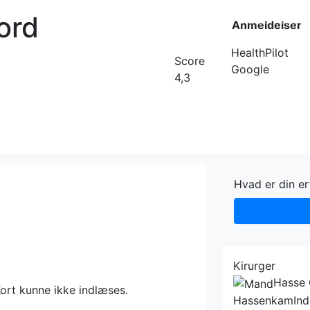
Nord
Forside
Kateg
Anmeldelser
HealthPilot
Score
Google
4,3
Hvad er din er
Kirurger
Hasse 
ort kunne ikke indlæses.
Hassenkam
In