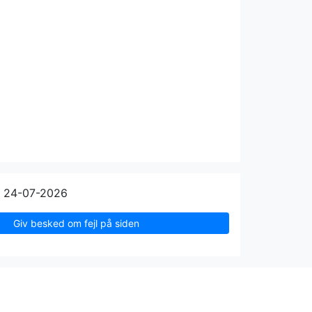
n 24-07-2026
Giv besked om fejl på siden