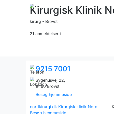
Kirurgisk Klinik 
kirurg - Brovst
21 anmeldelser
i
9215 7001
Sygehusvej 22,
9460 Brovst
Besøg hjemmeside
nordkirurgi.dk
Kirurgisk klinik Nord
K
Besøg hjemmeside