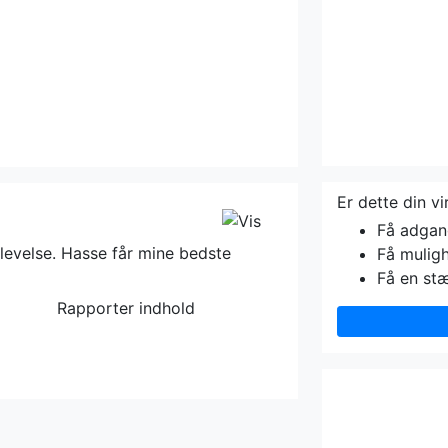
Er dette din v
Få adgang 
levelse. Hasse får mine bedste
Få muligh
Få en st
Rapporter indhold