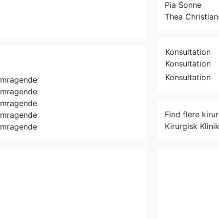
Pia Sonne
Thea Christian
Konsultation
Konsultation
Konsultation
emragende
emragende
emragende
Find flere kiru
emragende
Kirurgisk Klini
emragende