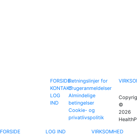
FORSIDE
Retningslinjer for
VIRKS
KONTAKT
brugeranmeldelser
LOG
Almindelige
Copyrig
IND
betingelser
©
Cookie- og
2026
privatlivspolitik
HealthP
FORSIDE
LOG IND
VIRKSOMHED