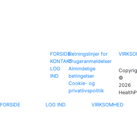
FORSIDE
Retningslinjer for
VIRKS
KONTAKT
brugeranmeldelser
LOG
Almindelige
Copyrig
IND
betingelser
©
Cookie- og
2026
privatlivspolitik
HealthP
FORSIDE
LOG IND
VIRKSOMHED