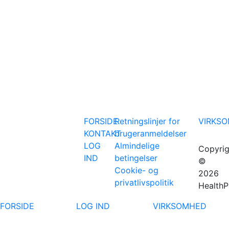
FORSIDE
Retningslinjer for
VIRKS
KONTAKT
brugeranmeldelser
LOG
Almindelige
Copyrig
IND
betingelser
©
Cookie- og
2026
privatlivspolitik
HealthP
FORSIDE
LOG IND
VIRKSOMHED