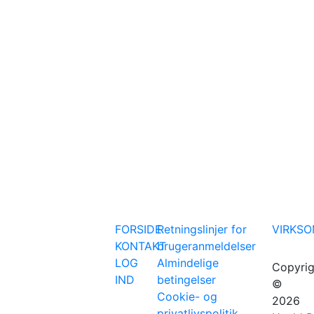
FORSIDE
Retningslinjer for
VIRKS
KONTAKT
brugeranmeldelser
LOG
Almindelige
Copyrig
IND
betingelser
©
Cookie- og
2026
privatlivspolitik