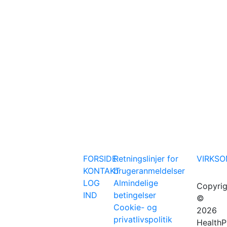
FORSIDE
Retningslinjer for
VIRKS
KONTAKT
brugeranmeldelser
LOG
Almindelige
Copyrig
IND
betingelser
©
Cookie- og
2026
privatlivspolitik
HealthP