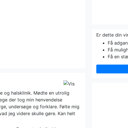
Er dette din v
Få adgang 
Få muligh
Få en st
 og halsklinik. Mødte en utrolig
ge der tog min henvendelse
pørge, undersøge og forklare. Følte mig
ad jeg videre skulle gøre. Kan helt