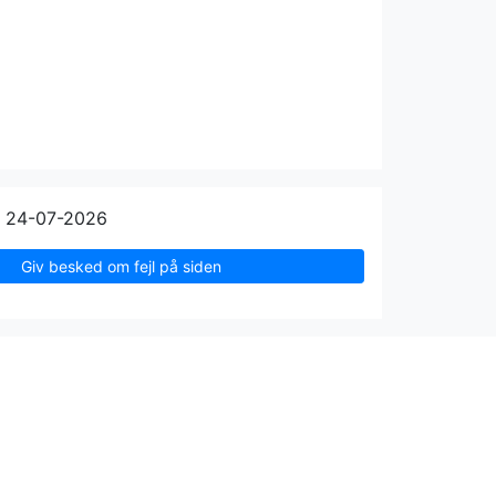
n 24-07-2026
Giv besked om fejl på siden