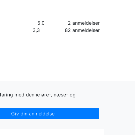
orier
Info
Log ind
Virksomhed
5,0
2 anmeldelser
3,3
82 anmeldelser
rfaring med denne øre-, næse- og
Giv din anmeldelse