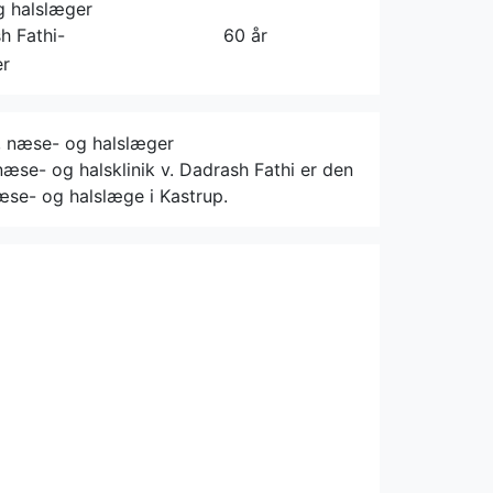
g halslæger
h Fathi-
60 år
er
-, næse- og halslæger
æse- og halsklinik v. Dadrash Fathi er den
æse- og halslæge i Kastrup.