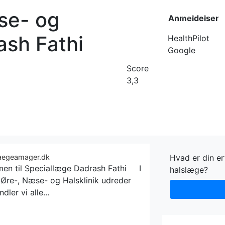
se- og
Forside
Kateg
Anmeldelser
rash Fathi
HealthPilot
Google
Score
3,3
laegeamager.dk
Hvad er din e
en til Speciallæge Dadrash Fathi I
halslæge?
Øre-, Næse- og Halsklinik udreder
dler vi alle...