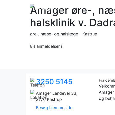
Amager øre-, næ
halsklinik v. Dad
øre-, næse- og halslæge - Kastrup
84 anmeldelser
i
3250 5145
Fra oere
Velkomm
Amager 
Amager Landevej 33,
og behan
2770 Kastrup
Besøg hjemmeside