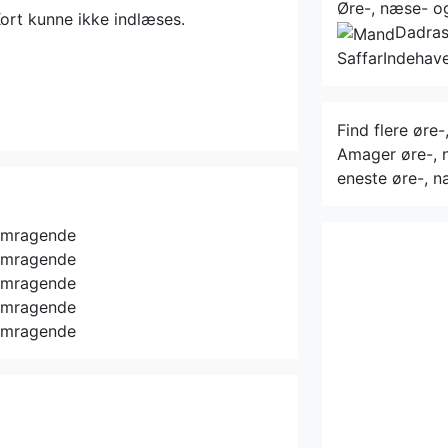
Øre-, næse- o
ort kunne ikke indlæses.
Dadras
Saffar
Indehav
Find flere øre
Amager øre-, n
eneste øre-, n
emragende
emragende
emragende
emragende
emragende