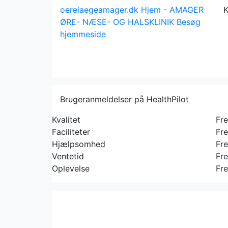
oerelaegeamager.dk
Hjem - AMAGER
K
ØRE- NÆSE- OG HALSKLINIK
Besøg
hjemmeside
Brugeranmeldelser på HealthPilot
Kvalitet
Fr
Faciliteter
Fr
Hjælpsomhed
Fr
Ventetid
Fr
Oplevelse
Fr