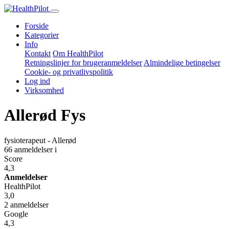
Forside
Kategorier
Info
Kontakt
Om HealthPilot
Retningslinjer for brugeranmeldelser
Almindelige betingelser
Cookie- og privatlivspolitik
Log ind
Virksomhed
Allerød Fys
fysioterapeut - Allerød
66 anmeldelser
i
Score
4,3
Anmeldelser
HealthPilot
3,0
2 anmeldelser
Google
4,3