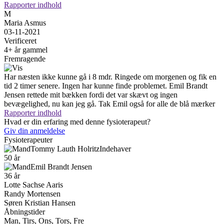
Rapporter indhold
M
Maria Asmus
03-11-2021
Verificeret
4+ år gammel
Fremragende
Har næsten ikke kunne gå i 8 mdr. Ringede om morgenen og fik en
tid 2 timer senere. Ingen har kunne finde problemet. Emil Brandt
Jensen rettede mit bækken fordi det var skævt og ingen
bevægelighed, nu kan jeg gå. Tak Emil også for alle de blå mærker
Rapporter indhold
Hvad er din erfaring med denne fysioterapeut?
Giv din anmeldelse
Fysioterapeuter
Tommy Lauth Holritz
Indehaver
50 år
Emil Brandt Jensen
36 år
Lotte Sachse Aaris
Randy Mortensen
Søren Kristian Hansen
Åbningstider
Man, Tirs, Ons, Tors, Fre