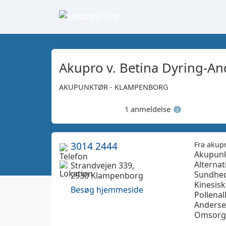
Akupro v. Betina Dyring-A
AKUPUNKTØR - KLAMPENBORG
1 anmeldelse
i
3014 2444
Fra akup
Akupunk
Alternat
Strandvejen 339,
Sundhed
2930 Klampenborg
Kinesisk
Besøg hjemmeside
Pollenal
Anderse
Omsorgs