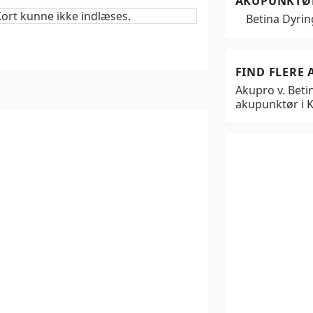
AKUPUNKTØ
ort kunne ikke indlæses.
Betina Dyri
FIND FLERE
Akupro v. Beti
akupunktør i 