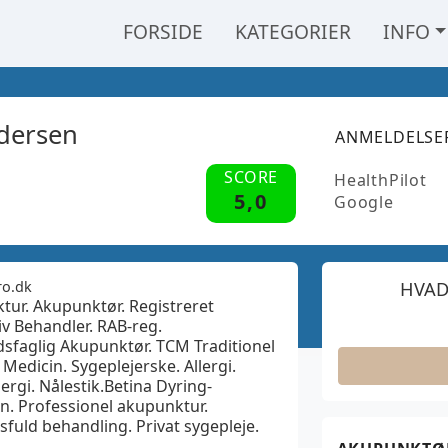
FORSIDE
KATEGORIER
INFO
ndersen
ANMELDELSE
SCORE
HealthPilot
5,0
Google
ro.dk
HVAD
tur. Akupunktør. Registreret
iv Behandler. RAB-reg.
sfaglig Akupunktør. TCM Traditionel
 Medicin. Sygeplejerske. Allergi.
lergi. Nålestik.Betina Dyring-
n. Professionel akupunktur.
fuld behandling. Privat sygepleje.