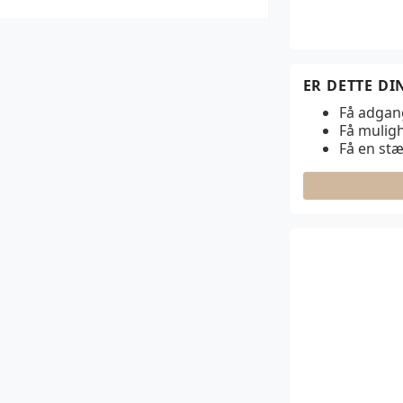
ER DETTE D
Få adgang 
Få muligh
Få en st