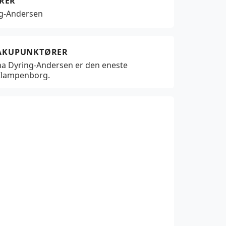
RER
ng-Andersen
 AKUPUNKTØRER
na Dyring-Andersen er den eneste
Klampenborg.