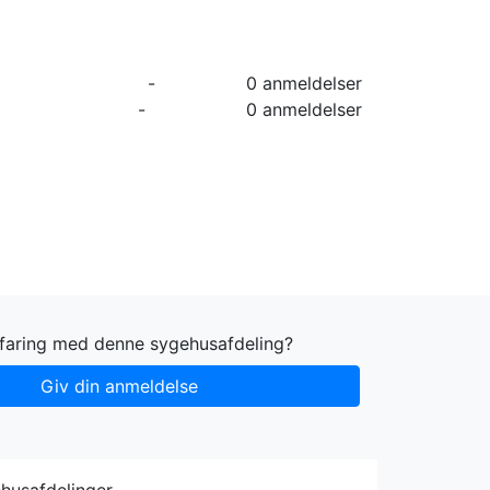
orier
Info
Log ind
Virksomhed
-
0 anmeldelser
-
0 anmeldelser
rfaring med denne sygehusafdeling?
Giv din anmeldelse