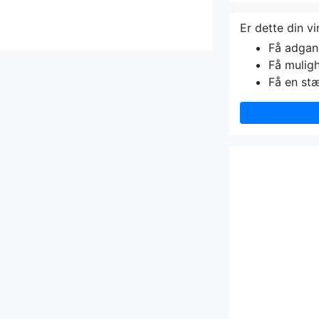
Er dette din v
Få adgang 
Få muligh
Få en st