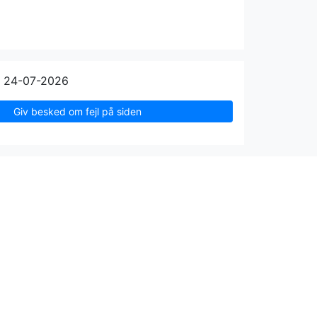
n 24-07-2026
Giv besked om fejl på siden