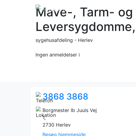
Mave-, Tarm- og
Leversygdomme, 
sygehusafdeling - Herlev
Ingen anmeldelser
i
3868 3868
Borgmester Ib Juuls Vej
1,
2730 Herlev
Besøg hjemmeside