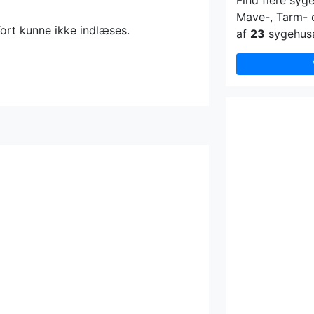
Find flere syg
Mave-, Tarm- 
ort kunne ikke indlæses.
af
23
sygehusaf