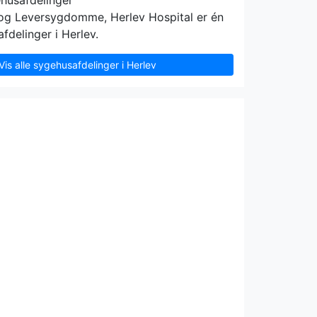
ehusafdelinger
og Leversygdomme, Herlev Hospital er én
delinger i Herlev.
Vis alle sygehusafdelinger i Herlev