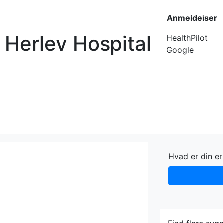
Forside
Kateg
Anmeldelser
Herlev Hospital
HealthPilot
Google
Hvad er din e