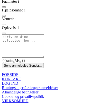
Faciliteter
i
Hjælpsomhed
i
Ventetid
i
Oplevelse
i
{{ratingMsg}}
Send anmeldelse
Sender...
FORSIDE
KONTAKT
LOG IND
Retningslinjer for brugeranmeldelser
Almindelige betingelser
Cookie- og privatlivspolitik
VIRKSOMHED