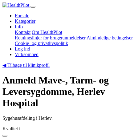
Forside
Kategorier
Info
Kontakt
Om HealthPilot
Retningslinjer for brugeranmeldelser
Almindelige betingelser
Cookie- og privatlivspolitik
Log ind
Virksomhed
◀ Tilbage til klinikprofil
Anmeld Mave-, Tarm- og
Leversygdomme, Herlev
Hospital
Sygehusafdeling i Herlev.
Kvalitet
i