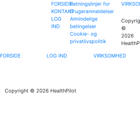
FORSIDE
Retningslinjer for
VIRKS
KONTAKT
brugeranmeldelser
LOG
Almindelige
Copyrig
IND
betingelser
©
Cookie- og
2026
privatlivspolitik
HealthP
FORSIDE
LOG IND
VIRKSOMHED
Copyright © 2026 HealthPilot