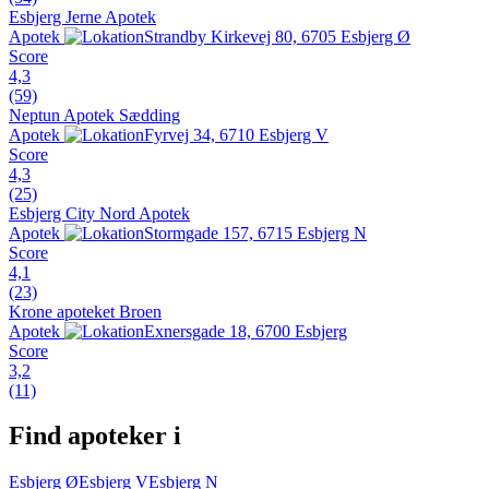
Esbjerg Jerne Apotek
Apotek
Strandby Kirkevej 80, 6705 Esbjerg Ø
Score
4,3
(59)
Neptun Apotek Sædding
Apotek
Fyrvej 34, 6710 Esbjerg V
Score
4,3
(25)
Esbjerg City Nord Apotek
Apotek
Stormgade 157, 6715 Esbjerg N
Score
4,1
(23)
Krone apoteket Broen
Apotek
Exnersgade 18, 6700 Esbjerg
Score
3,2
(11)
Find apoteker i
Esbjerg Ø
Esbjerg V
Esbjerg N