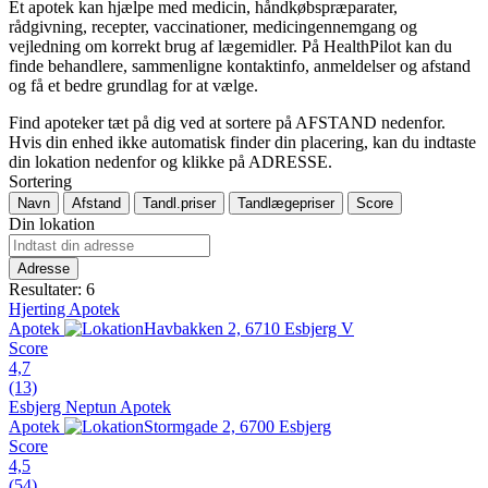
Et apotek kan hjælpe med medicin, håndkøbspræparater,
rådgivning, recepter, vaccinationer, medicingennemgang og
vejledning om korrekt brug af lægemidler. På HealthPilot kan du
finde behandlere, sammenligne kontaktinfo, anmeldelser og afstand
og få et bedre grundlag for at vælge.
Find apoteker tæt på dig ved at sortere på AFSTAND nedenfor.
Hvis din enhed ikke automatisk finder din placering, kan du indtaste
din lokation nedenfor og klikke på ADRESSE.
Sortering
Navn
Afstand
Tandl.priser
Tandlægepriser
Score
Din lokation
Adresse
Resultater: 6
Hjerting Apotek
Apotek
Havbakken 2, 6710 Esbjerg V
Score
4,7
(13)
Esbjerg Neptun Apotek
Apotek
Stormgade 2, 6700 Esbjerg
Score
4,5
(54)