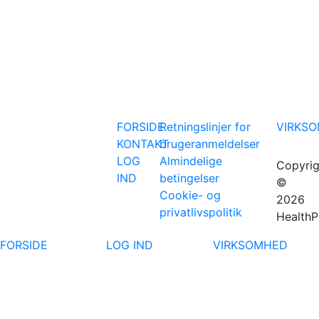
FORSIDE
Retningslinjer for
VIRKS
KONTAKT
brugeranmeldelser
LOG
Almindelige
Copyrig
IND
betingelser
©
Cookie- og
2026
privatlivspolitik
HealthP
FORSIDE
LOG IND
VIRKSOMHED