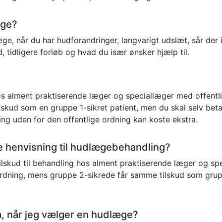
æge?
e, når du har hudforandringer, langvarigt udslæt, sår der 
tidligere forløb og hvad du især ønsker hjælp til.
hos alment praktiserende læger og speciallæger med offen
lskud som en gruppe 1-sikret patient, men du skal selv beta
ling uden for den offentlige ordning kan koste ekstra.
ave henvisning til hudlægebehandling?
 tilskud til behandling hos alment praktiserende læger og spe
 ordning, mens gruppe 2-sikrede får samme tilskud som grup
 når jeg vælger en hudlæge?