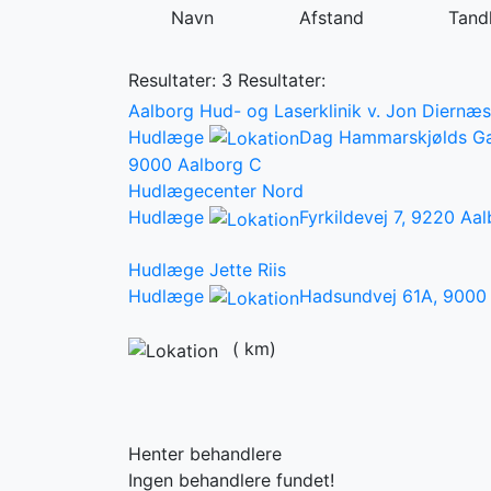
Navn
Afstand
Tandl
Resultater: 3
Resultater:
Aalborg Hud- og Laserklinik v. Jon Diernæs
Hudlæge
Dag Hammarskjølds Ga
9000 Aalborg C
Hudlægecenter Nord
Hudlæge
Fyrkildevej 7, 9220 Aa
Hudlæge Jette Riis
Hudlæge
Hadsundvej 61A, 9000
(
km)
Henter behandlere
Ingen behandlere fundet!