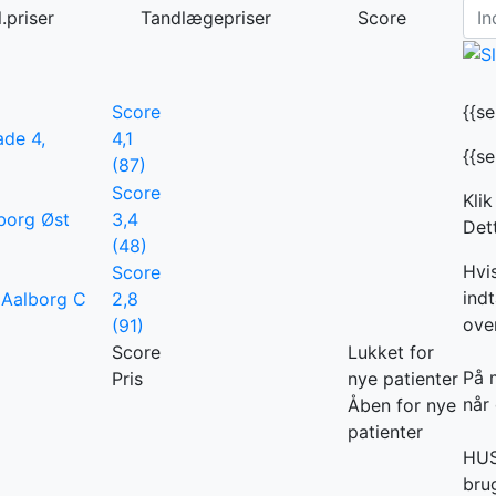
.priser
Tandlægepriser
Score
Score
{{s
de 4,
4,1
{{s
(87)
Score
Klik
lborg Øst
3,4
Dett
(48)
Hvi
Score
indt
 Aalborg C
2,8
ove
(91)
Score
Lukket for
På 
Pris
nye patienter
når 
Åben for nye
patienter
HUSK
bru