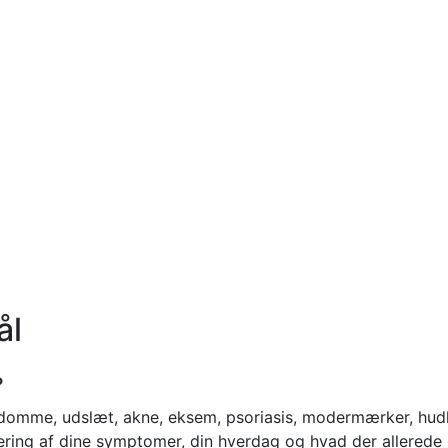
ål
?
omme, udslæt, akne, eksem, psoriasis, modermærker, hudkr
ering af dine symptomer, din hverdag og hvad der allerede e