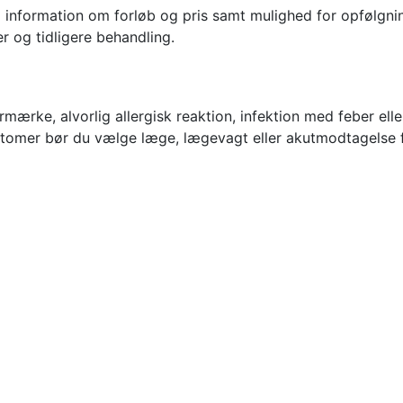
ig information om forløb og pris samt mulighed for opfølgni
er og tidligere behandling.
ærke, alvorlig allergisk reaktion, infektion med feber ell
mptomer bør du vælge læge, lægevagt eller akutmodtagelse f