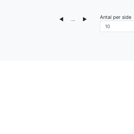
Antal per side
◀
…
▶