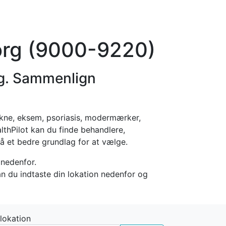
orier
Info
Log ind
Virksomhed
org (9000-9220)
g. Sammenlign
ne, eksem, psoriasis, modermærker,
lthPilot kan du finde behandlere,
å et bedre grundlag for at vælge.
nedenfor.
an du indtaste din lokation nedenfor og
 lokation