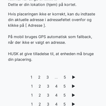
Dette er din lokation (hjem) på kortet.
Hvis placeringen ikke er korrekt, kan du indtaste
din aktuelle adresse i adressefeltet ovenfor og
klikke på [
Adresse ].
På mobil bruges GPS automatisk som fallback,
når der ikke er valgt en adresse.
HUSK at give tilladelse til, at enheden må bruge
din placering.
1
2
3
…
5
▶
1
2
3
4
5
▶
1
2
3
4
5
▶
1
2
3
4
5
▶