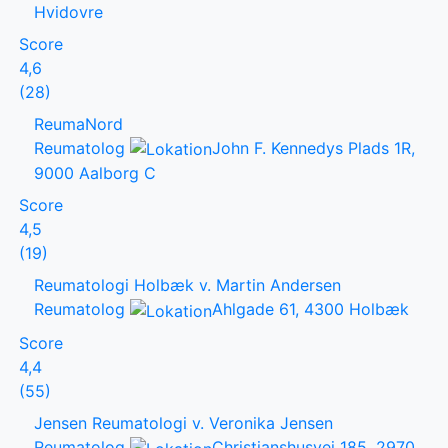
Hvidovre
Score
4,6
(28)
ReumaNord
Reumatolog
John F. Kennedys Plads 1R,
9000 Aalborg C
Score
4,5
(19)
Reumatologi Holbæk v. Martin Andersen
Reumatolog
Ahlgade 61, 4300 Holbæk
Score
4,4
(55)
Jensen Reumatologi v. Veronika Jensen
Reumatolog
Christianshusvej 185, 2970