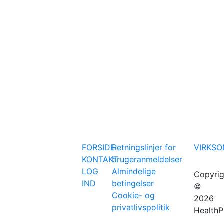
FORSIDE
Retningslinjer for
VIRKS
KONTAKT
brugeranmeldelser
LOG
Almindelige
Copyrig
IND
betingelser
©
Cookie- og
2026
privatlivspolitik
HealthP