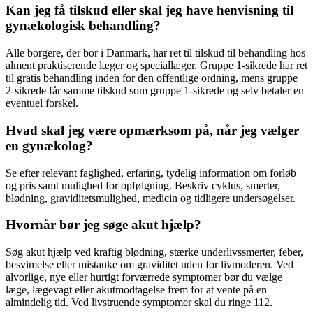
Kan jeg få tilskud eller skal jeg have henvisning til
gynækologisk behandling?
Alle borgere, der bor i Danmark, har ret til tilskud til behandling hos
alment praktiserende læger og speciallæger. Gruppe 1-sikrede har ret
til gratis behandling inden for den offentlige ordning, mens gruppe
2-sikrede får samme tilskud som gruppe 1-sikrede og selv betaler en
eventuel forskel.
Hvad skal jeg være opmærksom på, når jeg vælger
en gynækolog?
Se efter relevant faglighed, erfaring, tydelig information om forløb
og pris samt mulighed for opfølgning. Beskriv cyklus, smerter,
blødning, graviditetsmulighed, medicin og tidligere undersøgelser.
Hvornår bør jeg søge akut hjælp?
Søg akut hjælp ved kraftig blødning, stærke underlivssmerter, feber,
besvimelse eller mistanke om graviditet uden for livmoderen. Ved
alvorlige, nye eller hurtigt forværrede symptomer bør du vælge
læge, lægevagt eller akutmodtagelse frem for at vente på en
almindelig tid. Ved livstruende symptomer skal du ringe 112.