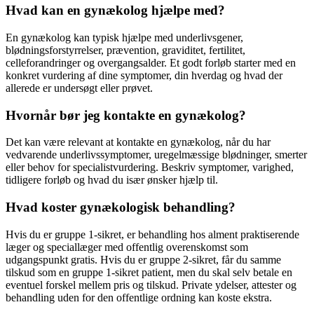
Hvad kan en gynækolog hjælpe med?
En gynækolog kan typisk hjælpe med underlivsgener,
blødningsforstyrrelser, prævention, graviditet, fertilitet,
celleforandringer og overgangsalder. Et godt forløb starter med en
konkret vurdering af dine symptomer, din hverdag og hvad der
allerede er undersøgt eller prøvet.
Hvornår bør jeg kontakte en gynækolog?
Det kan være relevant at kontakte en gynækolog, når du har
vedvarende underlivssymptomer, uregelmæssige blødninger, smerter
eller behov for specialistvurdering. Beskriv symptomer, varighed,
tidligere forløb og hvad du især ønsker hjælp til.
Hvad koster gynækologisk behandling?
Hvis du er gruppe 1-sikret, er behandling hos alment praktiserende
læger og speciallæger med offentlig overenskomst som
udgangspunkt gratis. Hvis du er gruppe 2-sikret, får du samme
tilskud som en gruppe 1-sikret patient, men du skal selv betale en
eventuel forskel mellem pris og tilskud. Private ydelser, attester og
behandling uden for den offentlige ordning kan koste ekstra.