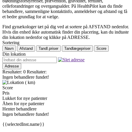
blødningsforstyrrelser, prævention, graviditet, fertilitet,
celleforandringer og overgangsalder. På HealthPilot kan du finde
behandlere, sammenligne kontaktinfo, anmeldelser og afstand og få
et bedre grundlag for at vælge.
Find gynækologer tæt på dig ved at sortere på AFSTAND nedenfor.
Hvis din enhed ikke automatisk finder din placering, kan du indtaste
din lokation nedenfor og klikke på ADRESSE.
Sortering
Navn
Afstand
Tandl.priser
Tandlægepriser
Score
Din lokation
Adresse
Resultater: 0
Resultater:
Ingen behandlere fundet!
(
km)
Score
Pris
Lukket for nye patienter
Åben for nye patienter
Henter behandlere
Ingen behandlere fundet!
{{selectedInst.name}}