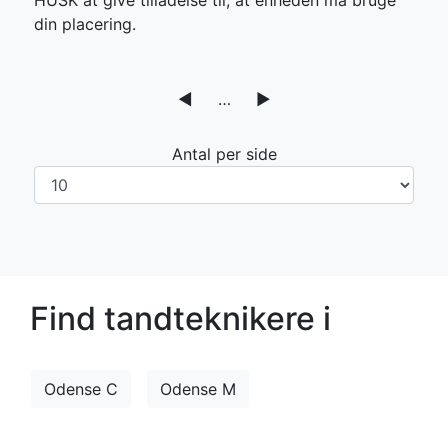
HUSK at give tilladelse til, at enheden må bruge
din placering.
◀
…
▶
Antal per side
Find tandteknikere i
Odense C
Odense M