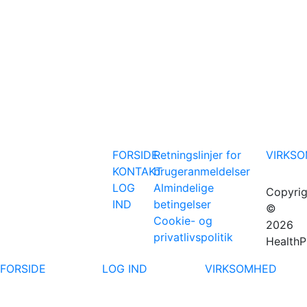
FORSIDE
Retningslinjer for
VIRKS
KONTAKT
brugeranmeldelser
LOG
Almindelige
Copyrig
IND
betingelser
©
Cookie- og
2026
privatlivspolitik
HealthP
FORSIDE
LOG IND
VIRKSOMHED