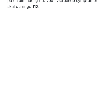
på en almindelig tid. Ved livstruende symptomer
skal du ringe 112.