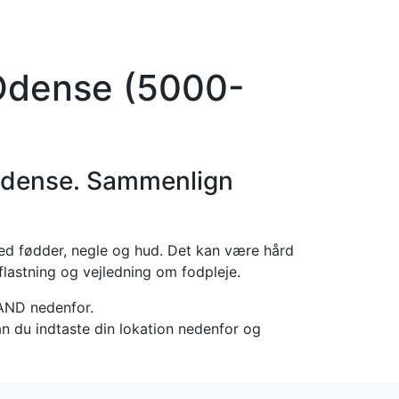
orier
Info
Log ind
Virksomhed
 Odense (5000-
Odense. Sammenlign
d fødder, negle og hud. Det kan være hård
 aflastning og vejledning om fodpleje.
TAND nedenfor.
an du indtaste din lokation nedenfor og