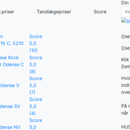
Din
.priser
Tandlægepriser
Score
en
Score
{{s
16 C, 5210
5,0
{{s
(10)
rese Kock
Score
Klik
0 Odense C
5,0
Dett
(8)
Hvi
Score
indt
 Odense V
5,0
ove
(7)
Score
På 
Odense SV
5,0
når 
(4)
Score
HUSK
Odense NV
5,0