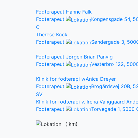
Fodterapeut Hanne Falk
Fodterapeut
Kongensgade 54, 5
C
Therese Kock
Fodterapeut
Søndergade 3, 500
Fodterapeut Jørgen Brian Panvig
Fodterapeut
Vesterbro 122, 500
Klinik for fodterapi v/Anica Dreyer
Fodterapeut
Brogårdsvej 20B, 
SV
Klinik for fodterapi v. Irena Vanggaard And
Fodterapeut
Torvegade 1, 5000
(
km)