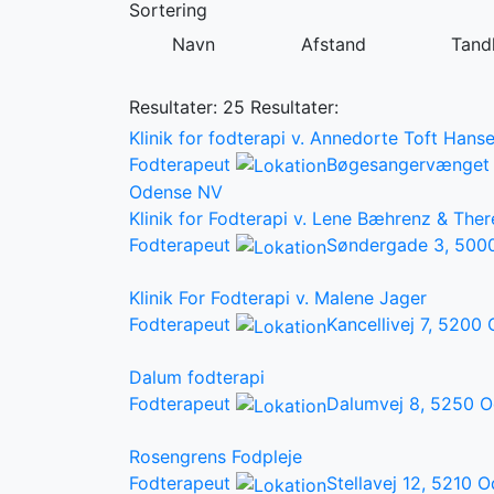
Sortering
Navn
Afstand
Tandl
Resultater: 25
Resultater:
Klinik for fodterapi v. Annedorte Toft Hans
Fodterapeut
Bøgesangervænget 
Odense NV
Klinik for Fodterapi v. Lene Bæhrenz & The
Fodterapeut
Søndergade 3, 500
Klinik For Fodterapi v. Malene Jager
Fodterapeut
Kancellivej 7, 5200
Dalum fodterapi
Fodterapeut
Dalumvej 8, 5250 
Rosengrens Fodpleje
Fodterapeut
Stellavej 12, 5210 