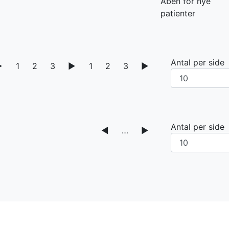
Åben for nye
patienter
Antal per side
▶
1
2
3
▶
1
2
3
▶
Antal per side
◀
…
▶