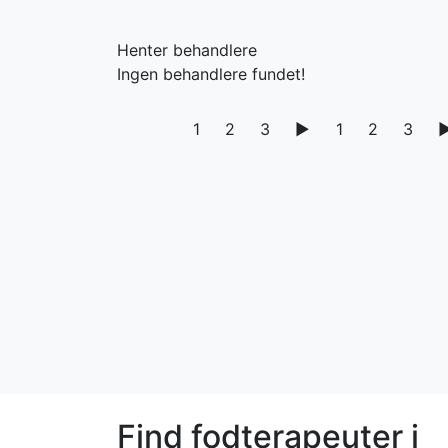
Henter behandlere
Ingen behandlere fundet!
1
2
3
▶
1
2
3
Find fodterapeuter i