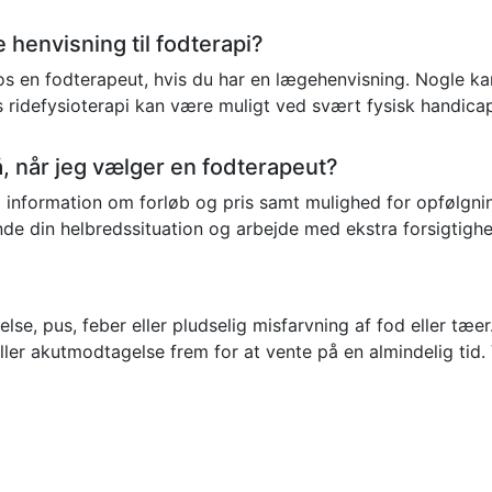
e henvisning til fodterapi?
hos en fodterapeut, hvis du har en lægehenvisning. Nogle ka
s ridefysioterapi kan være muligt ved svært fysisk handica
 når jeg vælger en fodterapeut?
ig information om forløb og pris samt mulighed for opfølgnin
nde din helbredssituation og arbejde med ekstra forsigtighe
e, pus, feber eller pludselig misfarvning af fod eller tæer.
er akutmodtagelse frem for at vente på en almindelig tid.