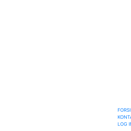
FORS
KONT
LOG 