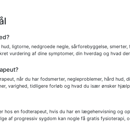
ål
med?
ud, ligtorne, nedgroede negle, sårforebyggelse, smerter, fej
kret vurdering af dine symptomer, din hverdag og hvad der 
rapeut?
apeut, når du har fodsmerter, negleproblemer, hård hud, di
r, varighed, tidligere forløb og hvad du især ønsker hjælp 
ger hos en fodterapeut, hvis du har en lægehenvisning og op
lge af progressiv sygdom kan nogle få gratis fysioterapi, 