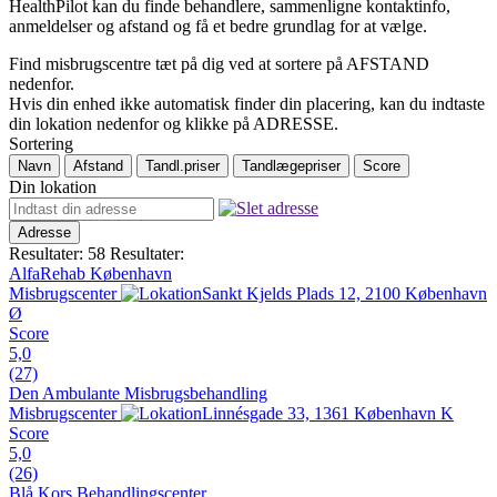
HealthPilot kan du finde behandlere, sammenligne kontaktinfo,
anmeldelser og afstand og få et bedre grundlag for at vælge.
Find misbrugscentre tæt på dig ved at sortere på AFSTAND
nedenfor.
Hvis din enhed ikke automatisk finder din placering, kan du indtaste
din lokation nedenfor og klikke på ADRESSE.
Sortering
Navn
Afstand
Tandl.priser
Tandlægepriser
Score
Din lokation
Adresse
Resultater: 58
Resultater:
AlfaRehab København
Misbrugscenter
Sankt Kjelds Plads 12, 2100 København
Ø
Score
5,0
(27)
Den Ambulante Misbrugsbehandling
Misbrugscenter
Linnésgade 33, 1361 København K
Score
5,0
(26)
Blå Kors Behandlingscenter