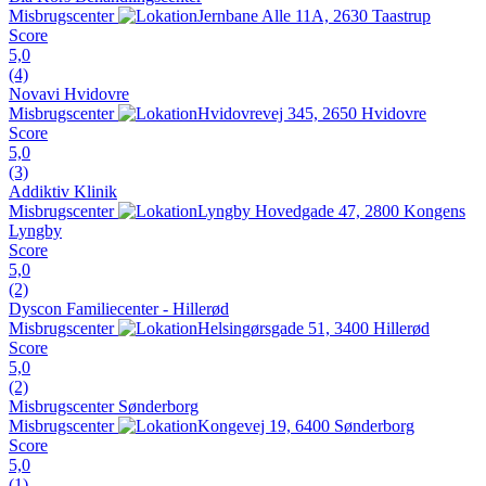
Misbrugscenter
Jernbane Alle 11A, 2630 Taastrup
Score
5,0
(4)
Novavi Hvidovre
Misbrugscenter
Hvidovrevej 345, 2650 Hvidovre
Score
5,0
(3)
Addiktiv Klinik
Misbrugscenter
Lyngby Hovedgade 47, 2800 Kongens
Lyngby
Score
5,0
(2)
Dyscon Familiecenter - Hillerød
Misbrugscenter
Helsingørsgade 51, 3400 Hillerød
Score
5,0
(2)
Misbrugscenter Sønderborg
Misbrugscenter
Kongevej 19, 6400 Sønderborg
Score
5,0
(1)