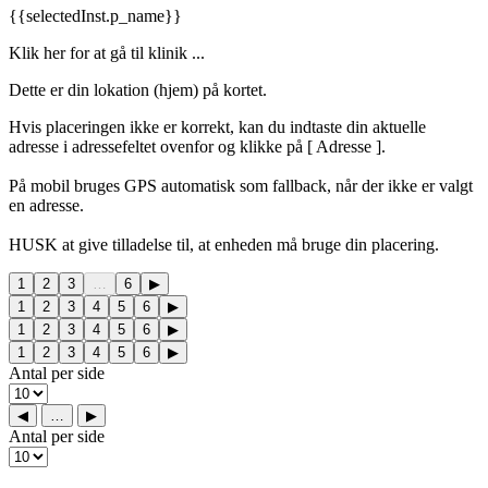
{{selectedInst.p_name}}
Klik her for at gå til klinik ...
Dette er din lokation (hjem) på kortet.
Hvis placeringen ikke er korrekt, kan du indtaste din aktuelle
adresse i adressefeltet ovenfor og klikke på [
Adresse ].
På mobil bruges GPS automatisk som fallback, når der ikke er valgt
en adresse.
HUSK at give tilladelse til, at enheden må bruge din placering.
1
2
3
…
6
▶
1
2
3
4
5
6
▶
1
2
3
4
5
6
▶
1
2
3
4
5
6
▶
Antal per side
◀
…
▶
Antal per side