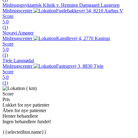
Misbrugspsykiatrisk Klinik v. Henning Damgaard Laugesen
Misbrugscenter
Fuglebakkevej 54, 8210 Aarhus V
Score
5,0
(1)
Novavi Amager
Misbrugscenter
Kamillevej 4, 2770 Kastrup
Score
5,0
(1)
Tjele Langsødal
Misbrugscenter
Fastrupvej 3, 8830 Tjele
Score
5,0
(1)
(
km)
Score
Pris
Lukket for nye patienter
Åben for nye patienter
Henter behandlere
Ingen behandlere fundet!
{{selectedInst.name}}