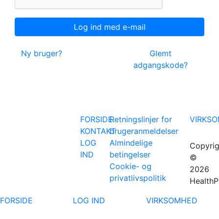
Ny bruger?
Glemt
adgangskode?
FORSIDE
Retningslinjer for
VIRKS
KONTAKT
brugeranmeldelser
LOG
Almindelige
Copyrig
IND
betingelser
©
Cookie- og
2026
privatlivspolitik
HealthP
FORSIDE
LOG IND
VIRKSOMHED