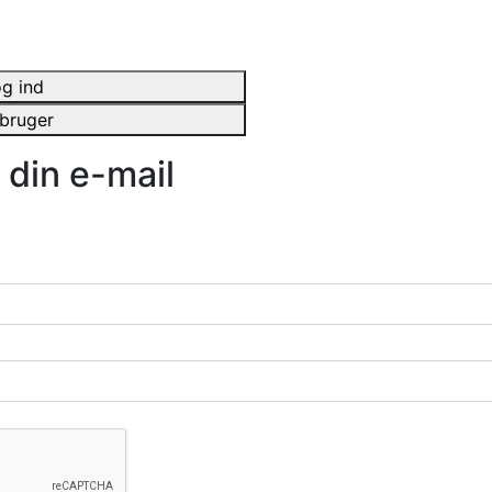
Forside
Kateg
g ind
bruger
 din e-mail