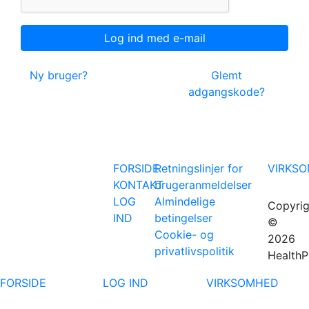
Ny bruger?
Glemt
adgangskode?
FORSIDE
Retningslinjer for
VIRKS
KONTAKT
brugeranmeldelser
LOG
Almindelige
Copyrig
IND
betingelser
©
Cookie- og
2026
privatlivspolitik
HealthP
FORSIDE
LOG IND
VIRKSOMHED