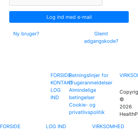
Ny bruger?
Glemt
adgangskode?
FORSIDE
Retningslinjer for
VIRKS
KONTAKT
brugeranmeldelser
LOG
Almindelige
Copyrig
IND
betingelser
©
Cookie- og
2026
privatlivspolitik
HealthP
FORSIDE
LOG IND
VIRKSOMHED