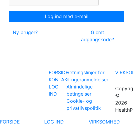
Ny bruger?
Glemt
adgangskode?
FORSIDE
Retningslinjer for
VIRKS
KONTAKT
brugeranmeldelser
LOG
Almindelige
Copyrig
IND
betingelser
©
Cookie- og
2026
privatlivspolitik
HealthP
FORSIDE
LOG IND
VIRKSOMHED