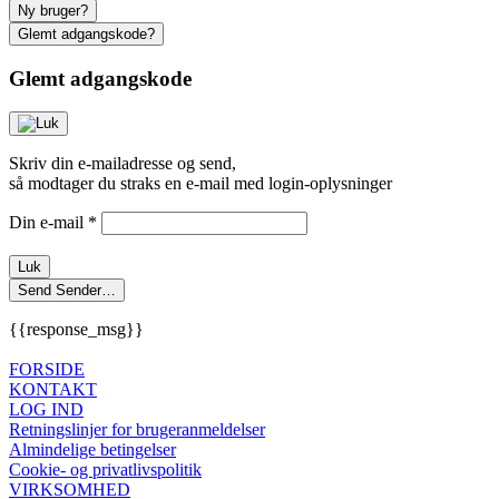
Ny bruger?
Glemt adgangskode?
Glemt adgangskode
Skriv din e-mailadresse og send,
så modtager du straks en e-mail med login-oplysninger
Din e-mail
*
Luk
Send
Sender…
{{response_msg}}
FORSIDE
KONTAKT
LOG IND
Retningslinjer for brugeranmeldelser
Almindelige betingelser
Cookie- og privatlivspolitik
VIRKSOMHED