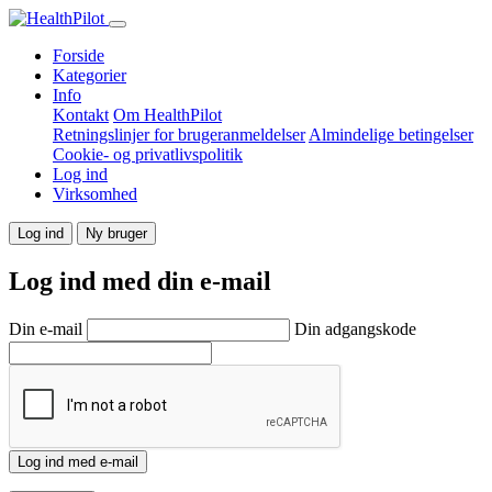
Forside
Kategorier
Info
Kontakt
Om HealthPilot
Retningslinjer for brugeranmeldelser
Almindelige betingelser
Cookie- og privatlivspolitik
Log ind
Virksomhed
Log ind
Ny bruger
Log ind med din e-mail
Din e-mail
Din adgangskode