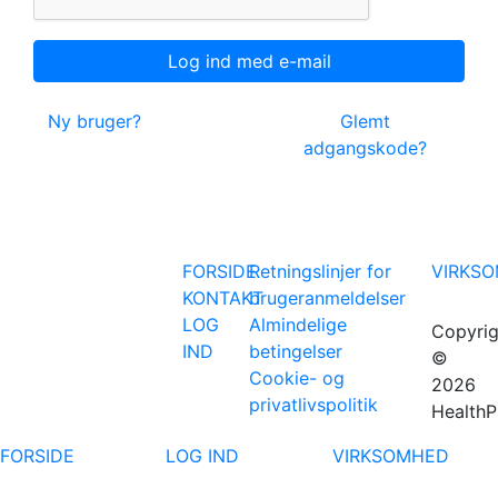
Ny bruger?
Glemt
adgangskode?
FORSIDE
Retningslinjer for
VIRKS
KONTAKT
brugeranmeldelser
LOG
Almindelige
Copyrig
IND
betingelser
©
Cookie- og
2026
privatlivspolitik
HealthP
FORSIDE
LOG IND
VIRKSOMHED