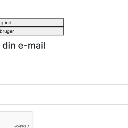
Forside
Kateg
g ind
bruger
 din e-mail