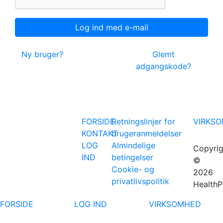
Ny bruger?
Glemt
adgangskode?
FORSIDE
Retningslinjer for
VIRKS
KONTAKT
brugeranmeldelser
LOG
Almindelige
Copyrig
IND
betingelser
©
Cookie- og
2026
privatlivspolitik
HealthP
FORSIDE
LOG IND
VIRKSOMHED