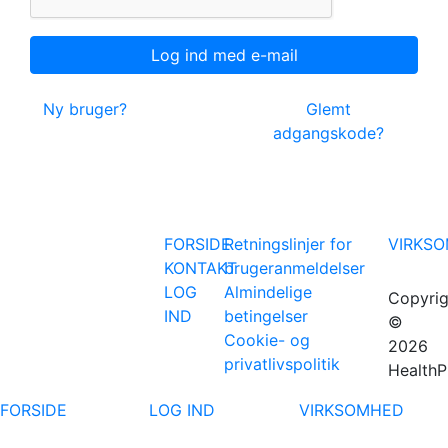
Ny bruger?
Glemt
adgangskode?
FORSIDE
Retningslinjer for
VIRKS
KONTAKT
brugeranmeldelser
LOG
Almindelige
Copyrig
IND
betingelser
©
Cookie- og
2026
privatlivspolitik
HealthP
FORSIDE
LOG IND
VIRKSOMHED