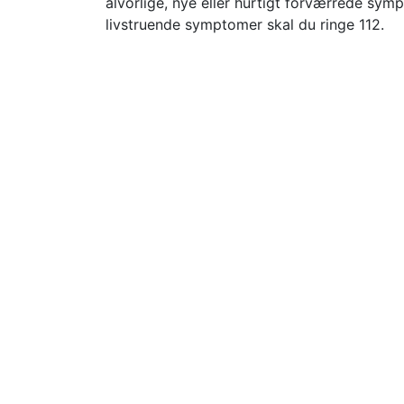
alvorlige, nye eller hurtigt forværrede sy
livstruende symptomer skal du ringe 112.