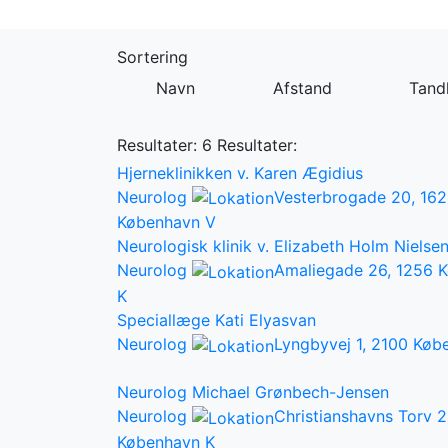
Sortering
Navn
Afstand
Tandl
Resultater: 6
Resultater:
Hjerneklinikken v. Karen Ægidius
Neurolog
Vesterbrogade 20, 16
København V
Neurologisk klinik v. Elizabeth Holm Nielse
Neurolog
Amaliegade 26, 1256 
K
Speciallæge Kati Elyasvan
Neurolog
Lyngbyvej 1, 2100 Køb
Neurolog Michael Grønbech-Jensen
Neurolog
Christianshavns Torv 2
København K