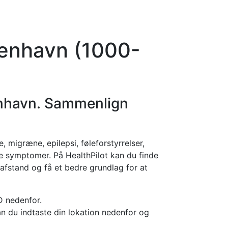
orier
Info
Log ind
Virksomhed
benhavn (1000-
nhavn. Sammenlign
migræne, epilepsi, føleforstyrrelser,
e symptomer. På HealthPilot kan du finde
afstand og få et bedre grundlag for at
D nedenfor.
an du indtaste din lokation nedenfor og