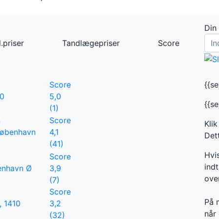
Din
.priser
Tandlægepriser
Score
Score
{{s
20
5,0
{{s
(1)
n
Score
Klik
København
4,1
Dett
(41)
Hvi
Score
indt
enhavn Ø
3,9
ove
(7)
Score
På 
, 1410
3,2
når 
(32)