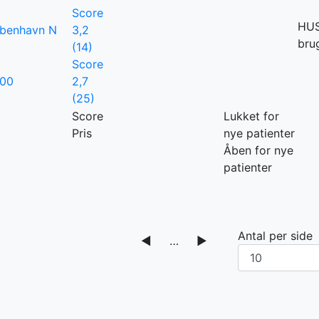
Score
HUSK
øbenhavn N
3,2
bru
(14)
Score
000
2,7
(25)
Score
Lukket for
Pris
nye patienter
Åben for nye
patienter
Antal per side
◀
…
▶