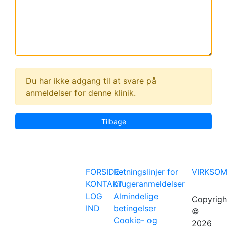
Du har ikke adgang til at svare på
anmeldelser for denne klinik.
Tilbage
FORSIDE
Retningslinjer for
VIRKSO
KONTAKT
brugeranmeldelser
LOG
Almindelige
Copyrigh
IND
betingelser
©
Cookie- og
2026