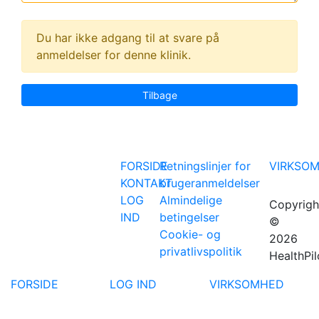
Du har ikke adgang til at svare på
anmeldelser for denne klinik.
Tilbage
FORSIDE
Retningslinjer for
VIRKSO
KONTAKT
brugeranmeldelser
LOG
Almindelige
Copyrigh
IND
betingelser
©
Cookie- og
2026
privatlivspolitik
HealthPil
FORSIDE
LOG IND
VIRKSOMHED