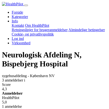
Forside
Kategorier
Info
Kontakt
Om HealthPilot
Retningslinjer for brugeranmeldelser
Almindelige betingelser
Cookie- og privatlivspolitik
Log ind
Virksomhed
Neurologisk Afdeling N,
Bispebjerg Hospital
sygehusafdeling - København NV
3 anmeldelser
i
Score
4,3
Anmeldelser
HealthPilot
5,0
1 anmeldelse