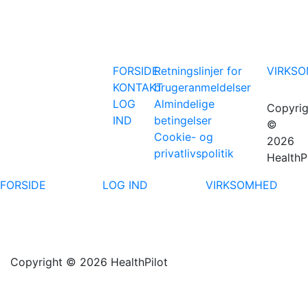
FORSIDE
Retningslinjer for
VIRKS
KONTAKT
brugeranmeldelser
LOG
Almindelige
Copyrig
IND
betingelser
©
Cookie- og
2026
privatlivspolitik
HealthP
FORSIDE
LOG IND
VIRKSOMHED
Copyright © 2026 HealthPilot