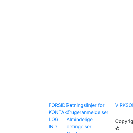
FORSIDE
Retningslinjer for
VIRKS
KONTAKT
brugeranmeldelser
LOG
Almindelige
Copyrig
IND
betingelser
©