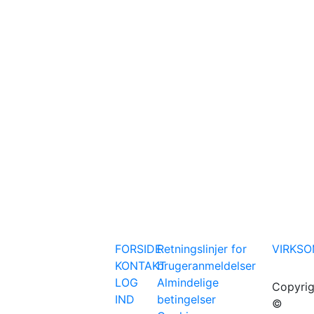
FORSIDE
Retningslinjer for
VIRKS
KONTAKT
brugeranmeldelser
LOG
Almindelige
Copyrig
IND
betingelser
©