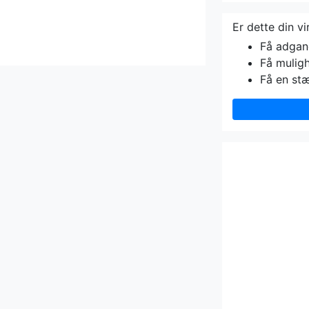
Er dette din v
Få adgang 
Få muligh
Få en st