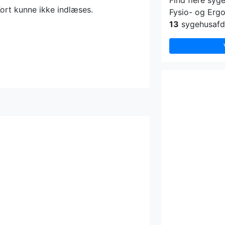
Find flere syg
ort kunne ikke indlæses.
Fysio- og Ergo
13
sygehusafde