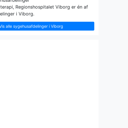
ehusafdelinger
terapi, Regionshospitalet Viborg er én af
linger i Viborg.
Vis alle sygehusafdelinger i Viborg