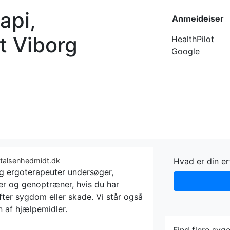
api,
Forside
Kateg
Anmeldelser
t Viborg
HealthPilot
Google
italsenhedmidt.dk
Hvad er din e
og ergoterapeuter undersøger,
er og genoptræner, hvis du har
ter sygdom eller skade. Vi står også
n af hjælpemidler.