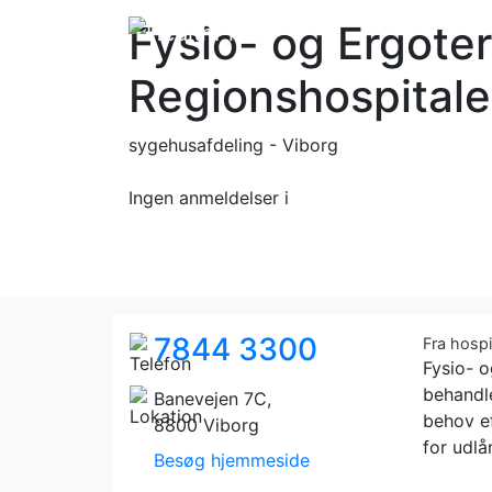
Fysio- og Ergoter
Regionshospitale
sygehusafdeling - Viborg
Ingen anmeldelser
i
7844 3300
Fra hosp
Fysio- 
behandl
Banevejen 7C,
behov ef
8800 Viborg
for udlå
Besøg hjemmeside