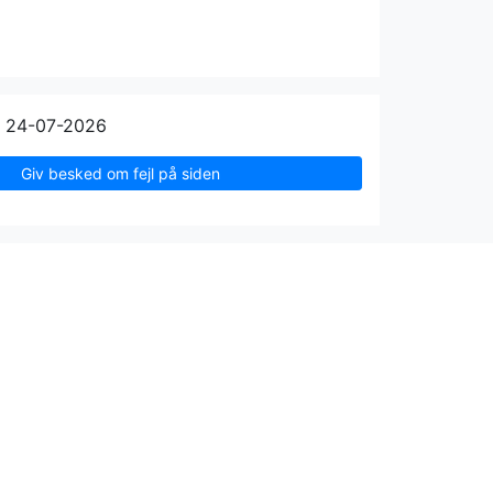
n 24-07-2026
Giv besked om fejl på siden