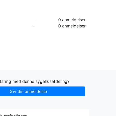
orier
Info
Log ind
Virksomhed
-
0 anmeldelser
-
0 anmeldelser
rfaring med denne sygehusafdeling?
Giv din anmeldelse