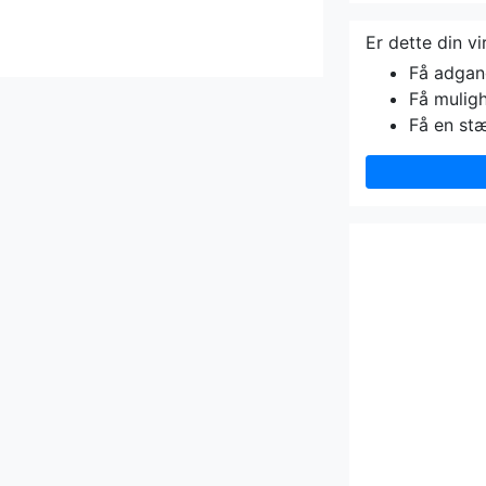
Er dette din v
Få adgang 
Få muligh
Få en st