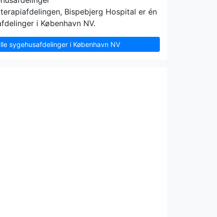
ehusafdelinger
terapiafdelingen, Bispebjerg Hospital er én
fdelinger i København NV.
alle sygehusafdelinger i København NV