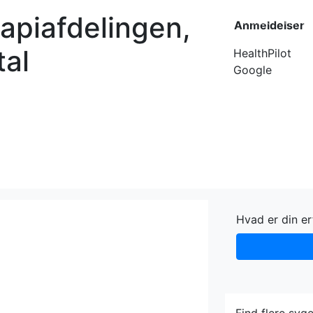
rapiafdelingen,
Forside
Kateg
Anmeldelser
tal
HealthPilot
Google
Hvad er din e