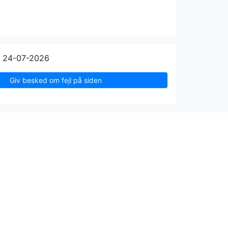
n 24-07-2026
Giv besked om fejl på siden