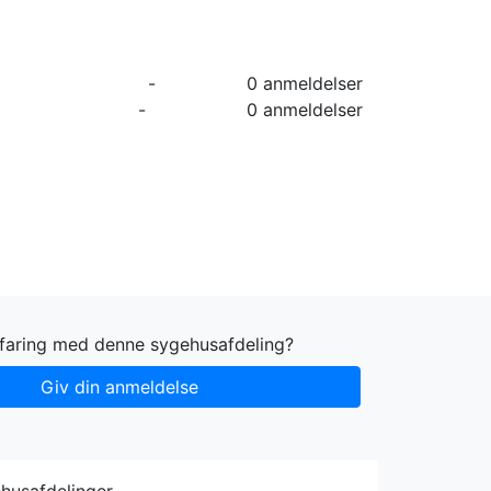
orier
Info
Log ind
Virksomhed
-
0 anmeldelser
-
0 anmeldelser
rfaring med denne sygehusafdeling?
Giv din anmeldelse