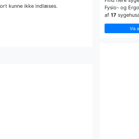
Find flere syg
ort kunne ikke indlæses.
Fysio- og Ergo
af
17
sygehusa
Vis 