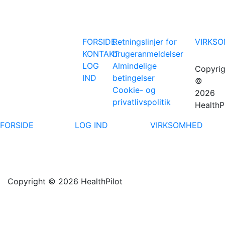
FORSIDE
Retningslinjer for
VIRKS
KONTAKT
brugeranmeldelser
LOG
Almindelige
Copyrig
IND
betingelser
©
Cookie- og
2026
privatlivspolitik
HealthP
FORSIDE
LOG IND
VIRKSOMHED
Copyright © 2026 HealthPilot