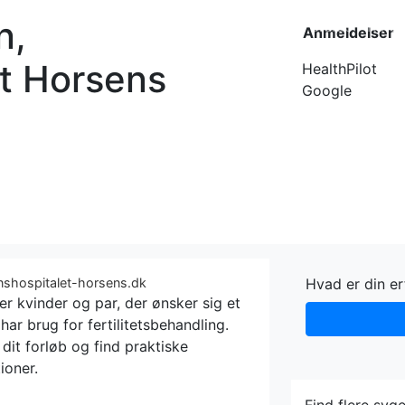
n,
Forside
Kateg
Anmeldelser
t Horsens
HealthPilot
Google
onshospitalet-horsens.dk
Hvad er din e
er kvinder og par, der ønsker sig et
har brug for fertilitetsbehandling.
it forløb og find praktiske
ioner.