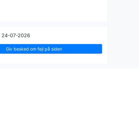
n 24-07-2026
Giv besked om fejl på siden