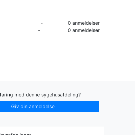
orier
Info
Log ind
Virksomhed
-
0 anmeldelser
-
0 anmeldelser
rfaring med denne sygehusafdeling?
Giv din anmeldelse