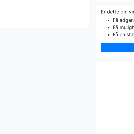
Er dette din v
Få adgang 
Få muligh
Få en st