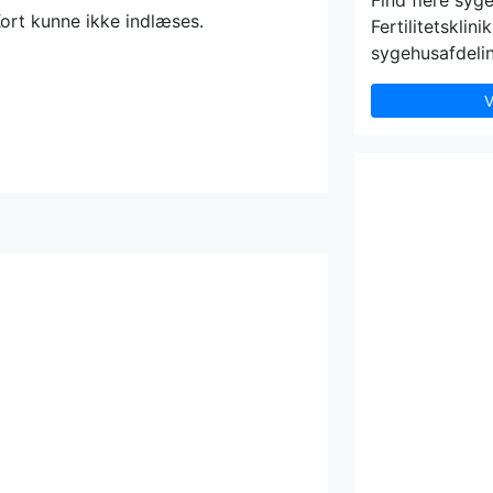
Find flere syg
ort kunne ikke indlæses.
Fertilitetsklin
sygehusafdelin
V