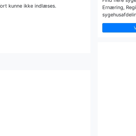
Find flere syg
ort kunne ikke indlæses.
Ernæring, Regi
sygehusafdelin
V