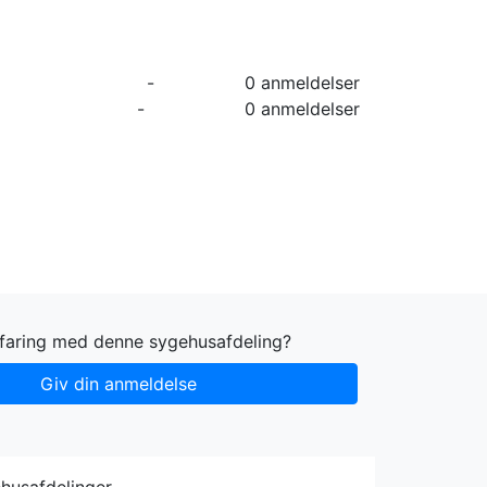
orier
Info
Log ind
Virksomhed
-
0 anmeldelser
-
0 anmeldelser
rfaring med denne sygehusafdeling?
Giv din anmeldelse