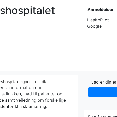
shospitalet
Forside
Kateg
Anmeldelser
HealthPilot
Google
onshospitalet-goedstrup.dk
Hvad er din e
der du information om
sklinikken, mad til patienter og
de samt vejledning om forskellige
denfor klinisk ernæring.