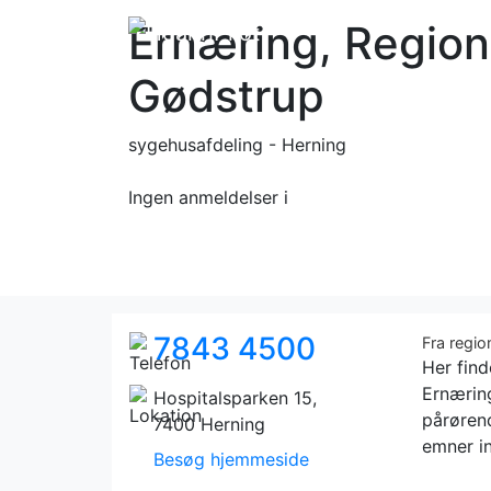
Ernæring, Region
Gødstrup
sygehusafdeling - Herning
Ingen anmeldelser
i
7843 4500
Fra regi
Her fin
Ernæring
Hospitalsparken 15,
pårøren
7400 Herning
emner in
Besøg hjemmeside