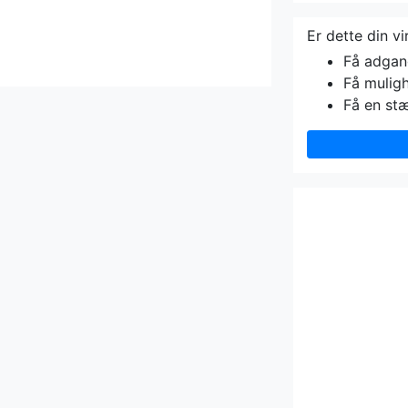
Er dette din v
Få adgang 
Få muligh
Få en st