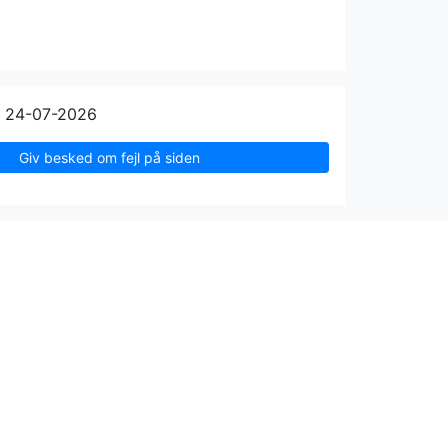
n 24-07-2026
Giv besked om fejl på siden