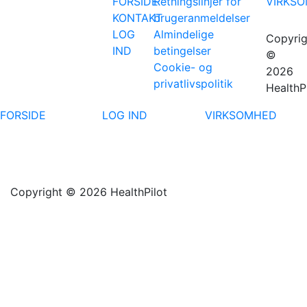
FORSIDE
Retningslinjer for
VIRKS
KONTAKT
brugeranmeldelser
LOG
Almindelige
Copyrig
IND
betingelser
©
Cookie- og
2026
privatlivspolitik
HealthP
FORSIDE
LOG IND
VIRKSOMHED
Copyright © 2026 HealthPilot