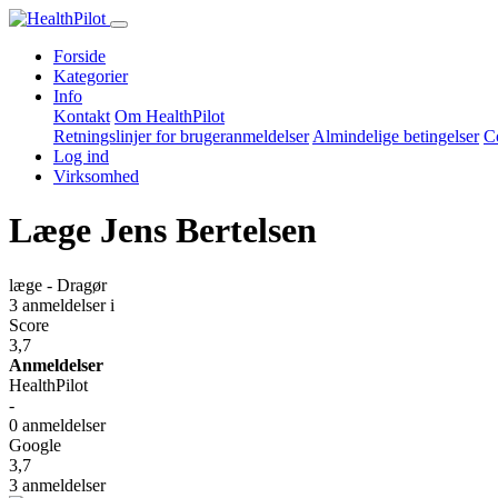
Forside
Kategorier
Info
Kontakt
Om HealthPilot
Retningslinjer for brugeranmeldelser
Almindelige betingelser
Co
Log ind
Virksomhed
Læge Jens Bertelsen
læge - Dragør
3 anmeldelser
i
Score
3,7
Anmeldelser
HealthPilot
-
0 anmeldelser
Google
3,7
3 anmeldelser