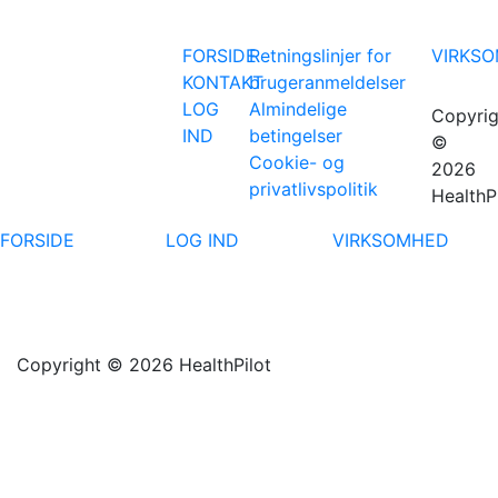
FORSIDE
Retningslinjer for
VIRKS
KONTAKT
brugeranmeldelser
LOG
Almindelige
Copyrig
IND
betingelser
©
Cookie- og
2026
privatlivspolitik
HealthP
FORSIDE
LOG IND
VIRKSOMHED
Copyright © 2026 HealthPilot