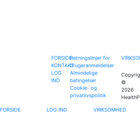
FORSIDE
Retningslinjer for
VIRKS
KONTAKT
brugeranmeldelser
LOG
Almindelige
Copyrig
IND
betingelser
©
Cookie- og
2026
privatlivspolitik
HealthP
FORSIDE
LOG IND
VIRKSOMHED