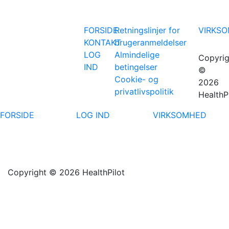
FORSIDE
Retningslinjer for
VIRKS
KONTAKT
brugeranmeldelser
LOG
Almindelige
Copyrig
IND
betingelser
©
Cookie- og
2026
privatlivspolitik
HealthP
FORSIDE
LOG IND
VIRKSOMHED
Copyright © 2026 HealthPilot