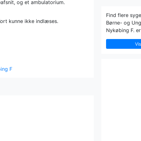
afsnit, og et ambulatorium.
Find flere syg
ort kunne ikke indlæses.
Børne- og Unge
Nykøbing F. er
Vi
bing F