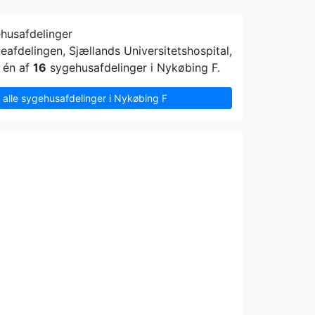
ehusafdelinger
afdelingen, Sjællands Universitetshospital,
 én af
16
sygehusafdelinger i Nykøbing F.
s alle sygehusafdelinger i Nykøbing F