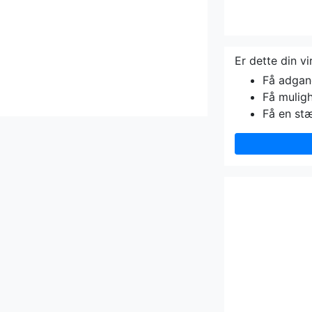
Er dette din v
Få adgang 
Få muligh
Få en st