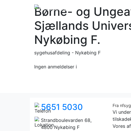
Børne- og Ungea
Sjællands Univers
Nykøbing F.
sygehusafdeling - Nykøbing F
Ingen anmeldelser
i
5651 5030
Fra nfsy
Vi under
tilskad
Strandboulevarden 68,
Vores af
4800 Nykøbing F