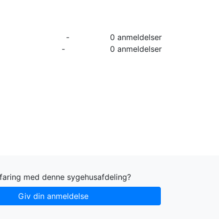
orier
Info
Log ind
Virksomhed
-
0 anmeldelser
-
0 anmeldelser
rfaring med denne sygehusafdeling?
Giv din anmeldelse