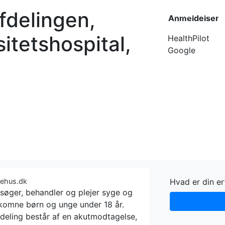
fdelingen,
Forside
Kateg
Anmeldelser
itetshospital,
HealthPilot
Google
gehus.dk
Hvad er din e
søger, behandler og plejer syge og
ekomne børn og unge under 18 år.
deling består af en akutmodtagelse,