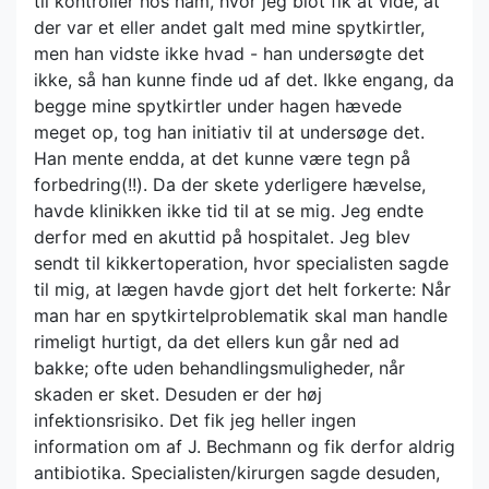
til kontroller hos ham, hvor jeg blot fik at vide, at
der var et eller andet galt med mine spytkirtler,
men han vidste ikke hvad - han undersøgte det
ikke, så han kunne finde ud af det. Ikke engang, da
begge mine spytkirtler under hagen hævede
meget op, tog han initiativ til at undersøge det.
Han mente endda, at det kunne være tegn på
forbedring(!!). Da der skete yderligere hævelse,
havde klinikken ikke tid til at se mig. Jeg endte
derfor med en akuttid på hospitalet. Jeg blev
sendt til kikkertoperation, hvor specialisten sagde
til mig, at lægen havde gjort det helt forkerte: Når
man har en spytkirtelproblematik skal man handle
rimeligt hurtigt, da det ellers kun går ned ad
bakke; ofte uden behandlingsmuligheder, når
skaden er sket. Desuden er der høj
infektionsrisiko. Det fik jeg heller ingen
information om af J. Bechmann og fik derfor aldrig
antibiotika. Specialisten/kirurgen sagde desuden,