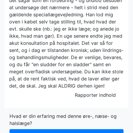
det sågar som en forbedring - og undlod desuden
at undersøge det nærmere - helt i strid med den
gældende speciallægevejledning. Han lod mig
oven i købet selv tage stilling til, hvad hvad der
evt. skulle ske (nb.: jeg er ikke læge; og anede jo
ikke, hvad man gør). En uge senere endte jeg med
akut konsultation på hospitalet. Det var så for
sent, og i dag er tilstanden kronisk; uden lindrings-
og behandlingsmuligheder. De er venlige, bevares,
og du får "en sludder for en sladder" samt en
meget overfladisk undersøgelse. Du kan ikke stole
på, at de rent faktisk ved, hvad de laver eller gør
det, de skal. Jeg skal ALDRIG derhen igen!
Rapporter indhold
Hvad er din erfaring med denne øre-, næse- og
halslæge?