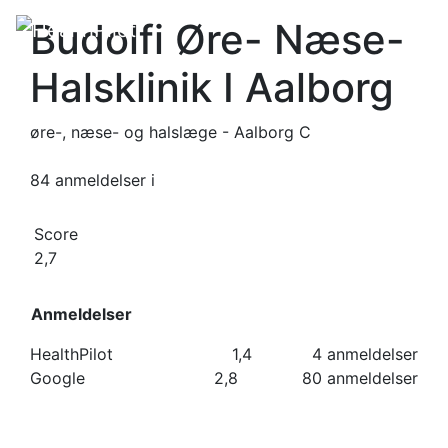
Budolfi Øre- Næse-
Halsklinik I Aalborg
øre-, næse- og halslæge - Aalborg C
84 anmeldelser
i
Score
2,7
Anmeldelser
HealthPilot
1,4
4 anmeldelser
Google
2,8
80 anmeldelser