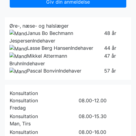
Giv din anmeldelse
Øre-, næse- og halslæger
Janus Bo Bechmann
48 år
Jespersen
Indehaver
Lasse Berg Hansen
Indehaver
44 år
Mikkel Attermann
47 år
Bruhn
Indehaver
Pascal Bonvin
Indehaver
57 år
Konsultation
Konsultation
08.00-12.00
Fredag
Konsultation
08.00-15.30
Man, Tirs
Konsultation
08.00-16.00