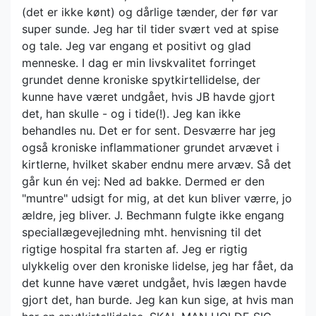
(det er ikke kønt) og dårlige tænder, der før var
super sunde. Jeg har til tider svært ved at spise
og tale. Jeg var engang et positivt og glad
menneske. I dag er min livskvalitet forringet
grundet denne kroniske spytkirtellidelse, der
kunne have været undgået, hvis JB havde gjort
det, han skulle - og i tide(!). Jeg kan ikke
behandles nu. Det er for sent. Desværre har jeg
også kroniske inflammationer grundet arvævet i
kirtlerne, hvilket skaber endnu mere arvæv. Så det
går kun én vej: Ned ad bakke. Dermed er den
"muntre" udsigt for mig, at det kun bliver værre, jo
ældre, jeg bliver. J. Bechmann fulgte ikke engang
speciallægevejledning mht. henvisning til det
rigtige hospital fra starten af. Jeg er rigtig
ulykkelig over den kroniske lidelse, jeg har fået, da
det kunne have været undgået, hvis lægen havde
gjort det, han burde. Jeg kan kun sige, at hvis man