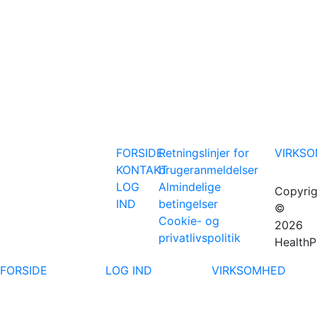
FORSIDE
Retningslinjer for
VIRKS
KONTAKT
brugeranmeldelser
LOG
Almindelige
Copyrig
IND
betingelser
©
Cookie- og
2026
privatlivspolitik
HealthP
FORSIDE
LOG IND
VIRKSOMHED