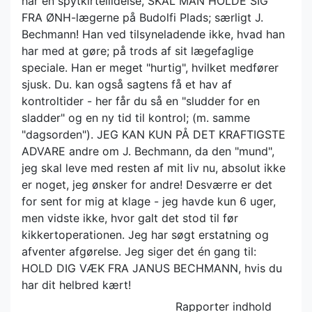
har en spytkirtellidelse, SKAL MAN HOLDE SIG
FRA ØNH-lægerne på Budolfi Plads; særligt J.
Bechmann! Han ved tilsyneladende ikke, hvad han
har med at gøre; på trods af sit lægefaglige
speciale. Han er meget "hurtig", hvilket medfører
sjusk. Du. kan også sagtens få et hav af
kontroltider - her får du så en "sludder for en
sladder" og en ny tid til kontrol; (m. samme
"dagsorden"). JEG KAN KUN PÅ DET KRAFTIGSTE
ADVARE andre om J. Bechmann, da den "mund",
jeg skal leve med resten af mit liv nu, absolut ikke
er noget, jeg ønsker for andre! Desværre er det
for sent for mig at klage - jeg havde kun 6 uger,
men vidste ikke, hvor galt det stod til før
kikkertoperationen. Jeg har søgt erstatning og
afventer afgørelse. Jeg siger det én gang til:
HOLD DIG VÆK FRA JANUS BECHMANN, hvis du
har dit helbred kært!
Rapporter indhold