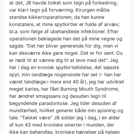
at det, JB havde tolket som tegn på forbedring,
var klart tegn på forværring. Kirurgen måtte
standse kikkertoperationen, da han kunne
konstatere, at mine spytkirtler er fulde af arvæv;
bl.a. som følge af ubehandlede infektioner. Efter
operationen beklagede han det på mine vegne og
sagde: "Det her bliver generende for dig, men vi
kan desværre ikke gøre noget. Det er for sent. Du
er nødt til at vænne dig til at leve med det". Jeg
har i dag en kronisk spytkirtellidelse, det sejeste
spyt, min tandlæge nogensinde har set (- han har
været tandlæge i mere end 40 år), jeg har udviklet
meget karies, har fået Burning Mouth Syndrome,
har ændret smagssans og desuden tegn til
begyndende paradontose. Jeg lider desuden af
mundtørhed, hvilket generer både min spisning og
tale. "Takket være" JB sidder jeg i dag, i en alder
af kun 43 med kroniske smerter i munden, der
ikke kan behandles, kroniske hævelser på halsen